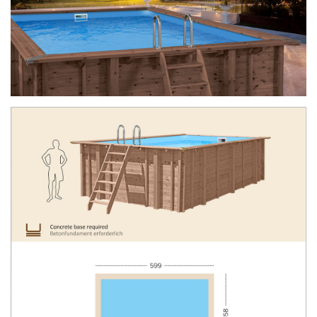
Alle Abatec Holzpools werden mit alle
Magie des Holzes
FAQ
erforderliche Geräte zum Bau und Betrieb
ausgestattet – von Treppen und Leiter bis zu
Wasseraufbereitungsgeräte. Alles in Preis
inbegriffen!
Detailmontage Anleitung