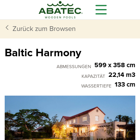
Zurück zum Browsen
Baltic Harmony
599 x 358 cm
ABMESSUNGEN
22,14 m3
KAPAZITÄT
133 cm
WASSERTIEFE
Modelle
Hauptmerkmale
Zusatzausstattung
Alles, was Sie brauchen,
ist im Standard
enthalten