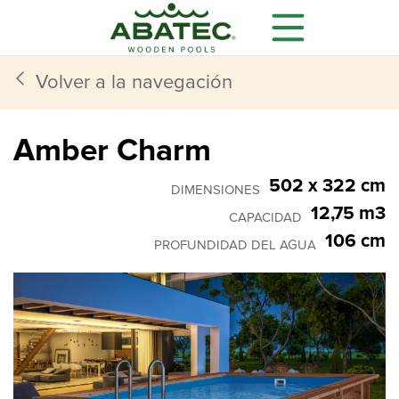
Volver a la navegación
Amber Charm
502 x 322 cm
DIMENSIONES
12,75 m3
CAPACIDAD
106 cm
PROFUNDIDAD DEL AGUA
Modelos
Características
Equipamiento opcional
Todo lo que necesita
se incluye de manera
estándar