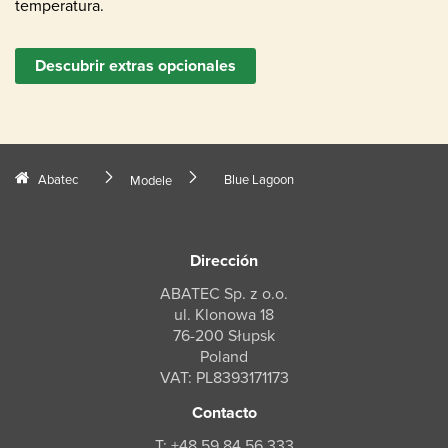
temperatura.
Descubrir extras opcionales
Abatec
Blue Lagoon
Modele
Dirección
ABATEC Sp. z o.o.
ul. Klonowa 18
76-200 Słupsk
Poland
VAT: PL8393171173
Contacto
T: +48 59 84 56 333