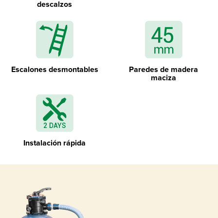
Desmontable escalera exterior
descalzos
Escalones desmontables
Paredes de madera
Geotextil para tierra y separación de
maciza
paredes
Instalación rápida
Revestimiento azul con perfiles de montaje