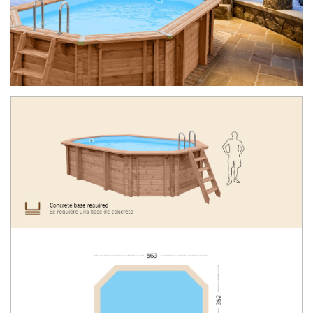
Todas las piscinas de madera Abatec vienen con
Magia de la madera
FAQ
todo el equipo necesario para la construcción y
operación: desde escaleras hasta dispositivos de
purificación de agua. ¡Y todo esto incluido en el
precio!
Montaje detallado instrucción