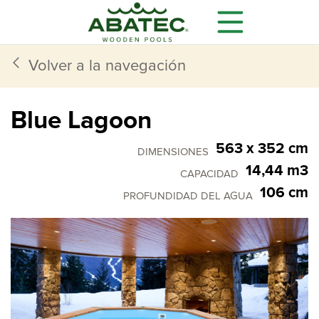
Volver a la navegación
Blue Lagoon
563 x 352 cm
DIMENSIONES
14,44 m3
CAPACIDAD
106 cm
PROFUNDIDAD DEL AGUA
Modelos
Características
Equipamiento opcional
Todo lo que necesita
se incluye de manera
estándar