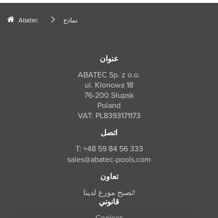
نماذج
Abatec
عنوان
ABATEC Sp. z o.o.
ul. Klonowa 18
76-200 Słupsk
Poland
VAT: PL8393171173
اتصل
T: +48 59 84 56 333
sales@abatec-pools.com
تعاون
تصبح موزع لدينا!
قانوني
Cookies