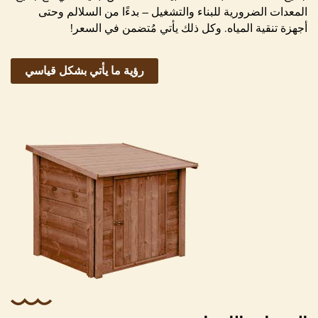
حمام السباحة
المعدات الضرورية للبناء والتشغيل – بدءًا من السلالم وحتى
أجهزة تنقية المياه. وكل ذلك يأتي مُتضمن في السعر!
رؤية ما يأتي بشكل قياسي
مقشدة (إزالة التلوث السطحي)
مداخل إرجاع (1،2 أو 4 بناءًا عن موديل حمام
السباحة)