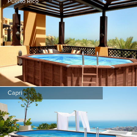
Puerto Rico
السلالم وحتى أجهزة تنقية المياه. وكل ذلك يأتي
التعليمات
سحر الخشب
مُتضمن في السعر!
تعليمات تجميع مفصلة
Capri