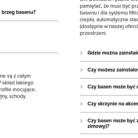
pamiętać, że musi być pr
z brzeg basenu?
basenu i dla systemu fil
ciepła, automatyczne stac
(dostępna w naszej ofer
przestrzeni.
Gdzie można zainsta
Czy możesz zainstal
ne są z całym
 skład takiego
Czy basen może być c
rofile mocujące,
yjny, schody
Czy skrzynie na akce
Czy basen może być 
zimowy)?