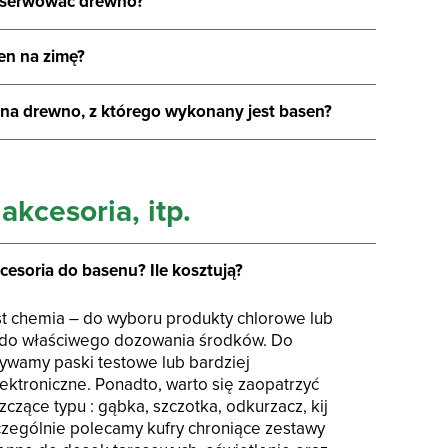
onserwować drewno?
en na zimę?
na drewno, z którego wykonany jest basen?
akcesoria, itp.
cesoria do basenu? Ile kosztują?
st chemia – do wyboru produkty chlorowe lub
 do właściwego dozowania środków. Do
żywamy paski testowe lub bardziej
ktroniczne. Ponadto, warto się zaopatrzyć
czące typu : gąbka, szczotka, odkurzacz, kij
czególnie polecamy kufry chroniące zestawy