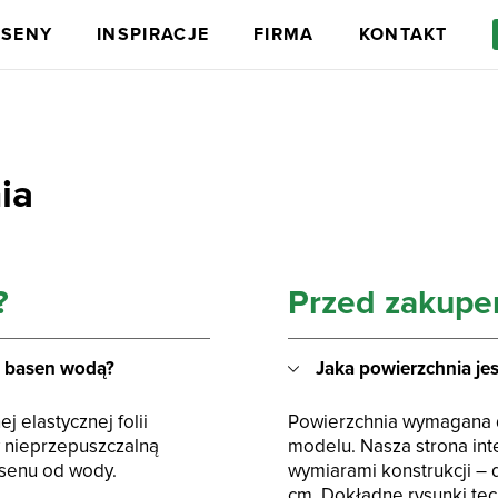
ASENY
INSPIRACJE
FIRMA
KONTAKT
ia
?
Przed zakup
ci
Wyposażenie dodatkowe
y basen wodą?
Jaka powierzchnia je
j elastycznej folii
Powierzchnia wymagana d
y nieprzepuszczalną
modelu. Nasza strona int
asenu od wody.
wymiarami konstrukcji – 
cm. Dokładne rysunki tec