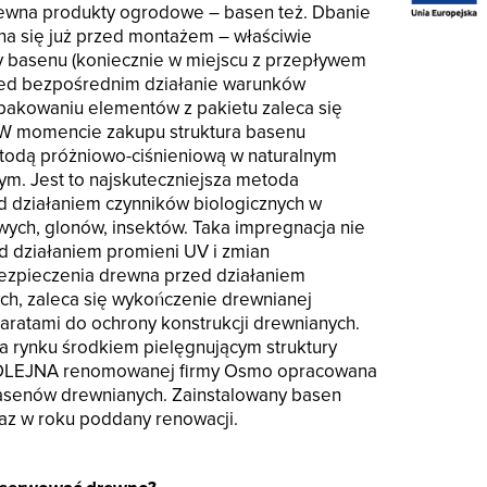
ewna produkty ogrodowe – basen też. Dbanie
yna się już przed montażem – właściwie
 basenu (koniecznie w miejscu z przepływem
zed bezpośrednim działanie warunków
pakowaniu elementów z pakietu zaleca się
 W momencie zakupu struktura basenu
odą próżniowo-ciśnieniową w naturalnym
. Jest to najskuteczniejsza metoda
d działaniem czynników biologicznych w
wych, glonów, insektów. Taka impregnacja nie
d działaniem promieni UV i zmian
ezpieczenia drewna przed działaniem
ch, zaleca się wykończenie drewnianej
aratami do ochrony konstrukcji drewnianych.
 rynku środkiem pielęgnującym struktury
OLEJNA renomowanej firmy Osmo opracowana
basenów drewnianych. Zainstalowany basen
raz w roku poddany renowacji.