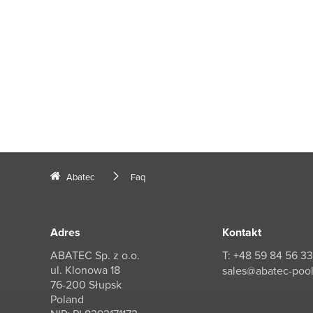
Abatec
Faq
Adres
Kontakt
ABATEC Sp. z o.o.
T: +48 59 84 56 3
ul. Klonowa 18
sales@abatec-poo
76-200 Słupsk
Poland