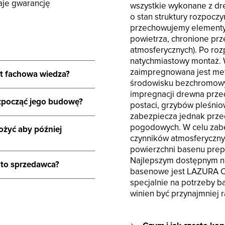
aje gwarancję
wszystkie wykonane z dr
o stan struktury rozpocz
przechowujemy elementy
powietrza, chronione pr
atmosferycznych). Po roz
natychmiastowy montaż.
zaimpregnowana jest met
st fachowa wiedza?
środowisku bezchromowym
impregnacji drewna prze
ozpocząć jego budowę?
postaci, grzybów pleśnio
zabezpiecza jednak prze
pogodowych. W celu zab
ożyć aby później
czynników atmosferyczny
powierzchni basenu prep
Najlepszym dostępnym na
 to sprzedawca?
basenowe jest LAZURA 
specjalnie na potrzeby 
winien być przynajmniej 