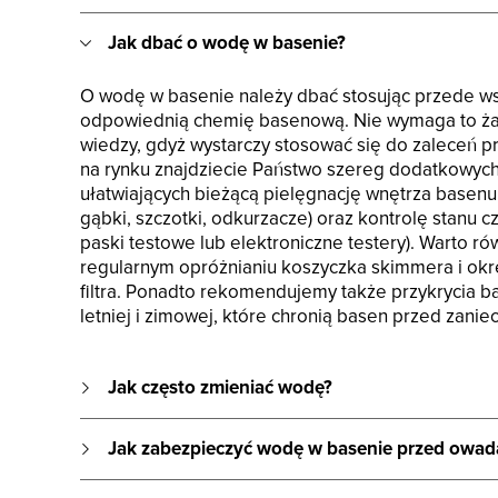
Jak dbać o wodę w basenie?
O wodę w basenie należy dbać stosując przede w
odpowiednią chemię basenową. Nie wymaga to żad
wiedzy, gdyż wystarczy stosować się do zaleceń p
na rynku znajdziecie Państwo szereg dodatkowyc
ułatwiających bieżącą pielęgnację wnętrza basenu 
gąbki, szczotki, odkurzacze) oraz kontrolę stanu c
paski testowe lub elektroniczne testery). Warto r
regularnym opróżnianiu koszyczka skimmera i ok
filtra. Ponadto rekomendujemy także przykrycia 
letniej i zimowej, które chronią basen przed zani
Jak często zmieniać wodę?
Jak zabezpieczyć wodę w basenie przed owadam