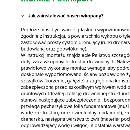
Jak zainstalować basen wkopany?
Podłoże musi być twarde, płaskie i wypoziomowa
zgodnie z instrukcją), a powierzchnia wykopu o tyl
zastosować prosty system drenujący (rurki drenarsk
budowlaną oraz geowłókninę).
W instrukcji montażu znajdziecie Państwo szczegó
dotyczącą wkopanych struktur drewnianych. Należ
prawidłowo wykonany montaż wymaga, aby podłoże
doskonale wypoziomowane, ściany pozbawione żyw
szczątków (korzenie, gałęzie) a zagłębiona konstr
zabezpieczona przed szkodliwym wpływem wód o
gruntowych. Idealną izolację drewnianej struktury
stanowi następujące zabezpieczenie : bezpośredni
przylega pęcherzykowa folia fundamentowa (mus
wodę za strukturę oraz ewentualny fundament), za 
drenarską, następna warstwa to żwir (materiał poch
odprowadzający wodę i wilgoć), a ostatnią warstwą