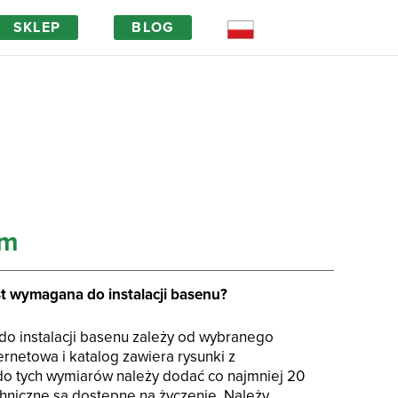
SKLEP
BLOG
em
Magia drewna
FAQ
st wymagana do instalacji basenu?
o instalacji basenu zależy od wybranego
ernetowa i katalog zawiera rysunki z
do tych wymiarów należy dodać co najmniej 20
hniczne są dostępne na życzenie. Należy