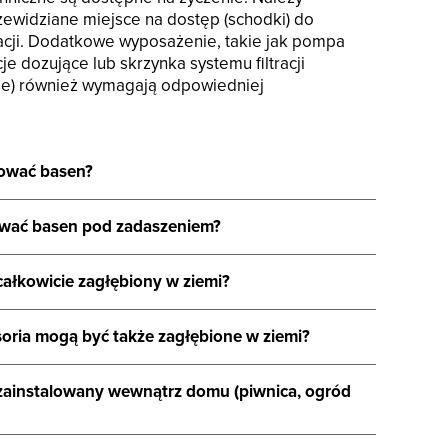
zewidziane miejsce na dostęp (schodki) do
tracji. Dodatkowe wyposażenie, takie jak pompa
je dozujące lub skrzynka systemu filtracji
cie) również wymagają odpowiedniej
lować basen?
ować basen pod zadaszeniem?
ałkowicie zagłębiony w ziemi?
soria mogą być także zagłębione w ziemi?
zainstalowany wewnątrz domu (piwnica, ogród