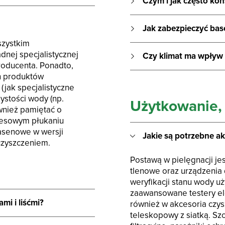
Czym i jak często k
Jak zabezpieczyć bas
szystkim
nej specjalistycznej
Czy klimat ma wpływ 
roducenta. Ponadto,
h produktów
(jak specjalistyczne
zystości wody (np.
Użytkowanie, 
ównież pamiętać o
resowym płukaniu
basenowe w wersji
Jakie są potrzebne ak
eczyszczeniem.
Postawą w pielęgnacji je
tlenowe oraz urządzenia
weryfikacji stanu wody u
zaawansowane testery ele
i i liśćmi?
również w akcesoria czysz
teleskopowy z siatką. Sz