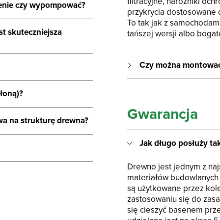
filtracyjne, narożniki oc
senie czy wypompować?
przykrycia dostosowane 
To tak jak z samochoda
t skuteczniejsza
tańszej wersji albo bogat
Czy można montować 
łoną)?
Gwarancja
wa na strukturę drewna?
Jak długo posłuży ta
Drewno jest jednym z naj
materiałów budowlanych
są użytkowane przez kole
zastosowaniu się do zas
się cieszyć basenem prze