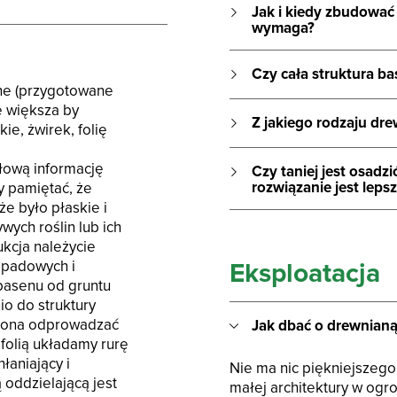
Jak i kiedy zbudować
wymaga?
Czy cała struktura b
ne (przygotowane
e większa by
Z jakiego rodzaju dr
ie, żwirek, folię
łową informację
Czy taniej jest osadz
rozwiązanie jest leps
y pamiętać, że
 było płaskie i
ych roślin lub ich
ukcja należycie
padowych i
Eksploatacja
 basenu od gruntu
o do struktury
i ona odprowadzać
Jak dbać o drewnianą
folią układamy rurę
łaniający i
Nie ma nic piękniejszeg
 oddzielającą jest
małej architektury w ogr