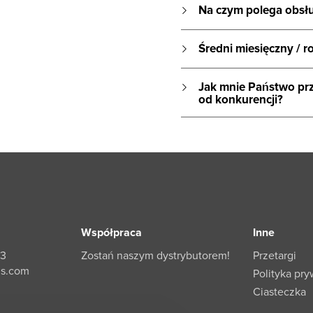
Na czym polega obsłu
Średni miesięczny / 
Jak mnie Państwo prz
od konkurencji?
Współpraca
Inne
33
Zostań naszym dystrybutorem!
Przetargi
ls.com
Polityka pry
Ciasteczka