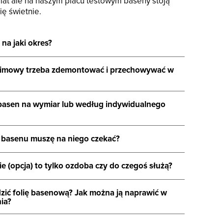
 lat ale na naszym placu testowym baseny stoją
ię świetnie.
 na jaki okres?
zimowy trzeba zdemontować i przechowywać w
asen na wymiar lub według indywidualnego
 basenu muszę na niego czekać?
ie (opcja) to tylko ozdoba czy do czegoś służą?
dzić folię basenową? Jak można ją naprawić w
ia?