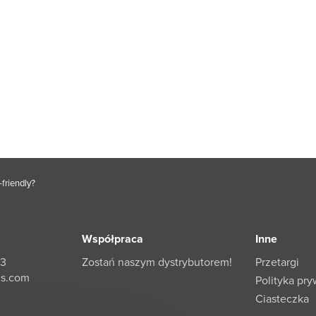
friendly?
Współpraca
Inne
33
Zostań naszym dystrybutorem!
Przetargi
ls.com
Polityka pry
Ciasteczka