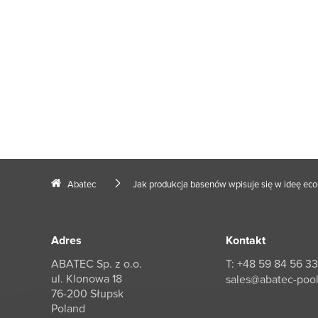
Abatec
Jak produkcja basenów wpisuje się w ideę eco-
Adres
Kontakt
ABATEC Sp. z o.o.
T: +48 59 84 56 3
ul. Klonowa 18
sales@abatec-poo
76-200 Słupsk
Poland