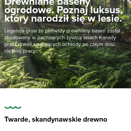
Drewniane baseny
ogrodowe. Poznaj luksus,
Magia drewna
FAQ
który narodził się w lesie.
Legenda głosi że pierwszy drewniany basen został
zbudowany w pachnących żywicą lasach Kanady
przez drwali szukających ochłody po całym dniu
ciężkiej pracy.
Twarde, skandynawskie drewno