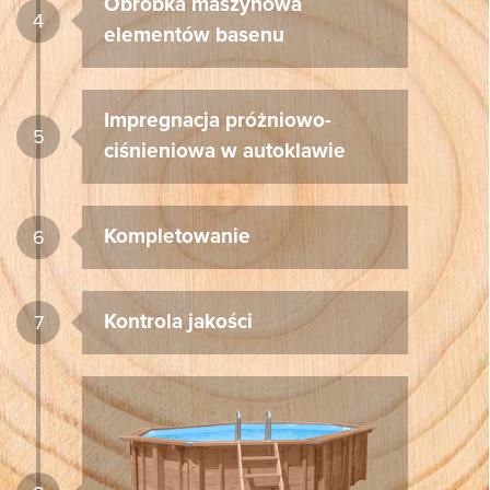
Obróbka maszynowa
4
elementów basenu
Impregnacja próżniowo-
5
ciśnieniowa w autoklawie
Kompletowanie
6
Kontrola jakości
7