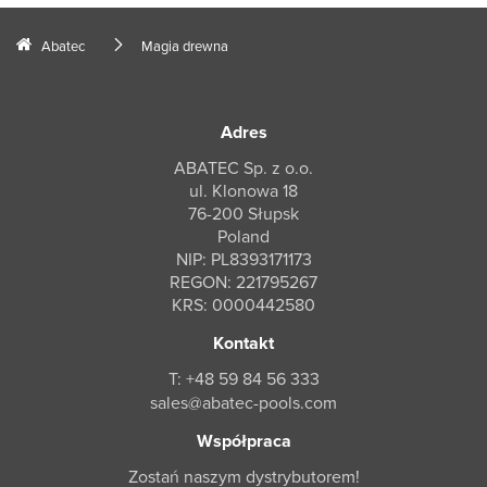
Abatec
Magia drewna
Adres
ABATEC Sp. z o.o.
ul. Klonowa 18
76-200 Słupsk
Poland
NIP: PL8393171173
REGON: 221795267
KRS: 0000442580
Kontakt
T: +48 59 84 56 333
sales@abatec-pools.com
Współpraca
Zostań naszym dystrybutorem!