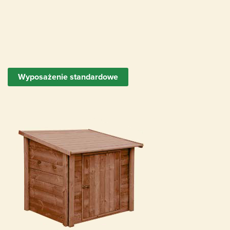
Pompa wodna z filtrem piaskowym
odpowiednia dla rozmiaru basenu
Wyposażenie standardowe
Skimmer (usuwanie zanieczyszczeń na
powierzchni wody)
Dysze napływowe