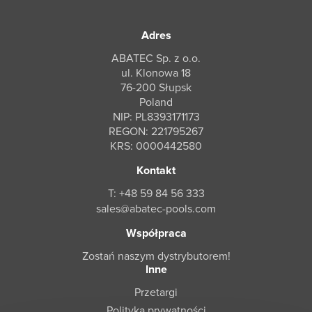
Adres
ABATEC Sp. z o.o.
ul. Klonowa 18
76-200 Słupsk
Poland
NIP: PL8393171173
REGON: 221795267
KRS: 0000442580
Kontakt
T: +48 59 84 56 333
sales@abatec-pools.com
Współpraca
Zostań naszym dystrybutorem!
Inne
Przetargi
Polityka prywatności