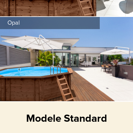
Opal
Drabinka wewnętrzna ze stali nierdzewnej
Modele Standard
Zdejmowane schodki zewnętrzne