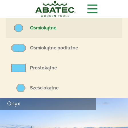
Ośmiokątne
Ośmiokątne podłużne
Prostokątne
Modele
Główne korzyści
Wyposażenie dodatkowe
Sześciokątne
Wszystko czego potrzebujesz,
Onyx
dostajesz w standardzie
Drewniane baseny ogrodowe ABATEC