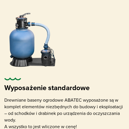
Geowłóknina izolująca ścianki i dno basenu
Wyposażenie standardowe
Specjalistyczna folia basenowa - liner - z
profilami montażowymi
Drewniane baseny ogrodowe ABATEC wyposażone są w
komplet elementów niezbędnych do budowy i eksploatacji
– od schodków i drabinek po urządzenia do oczyszczania
wody.
A wszystko to jest wliczone w cenę!