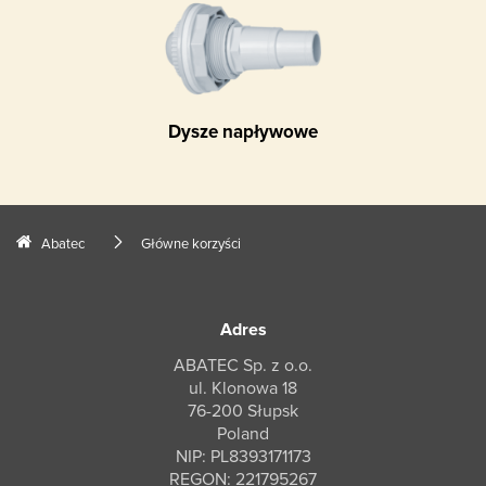
Dysze napływowe
Abatec
Główne korzyści
Adres
ABATEC Sp. z o.o.
ul. Klonowa 18
76-200 Słupsk
Poland
NIP: PL8393171173
REGON: 221795267