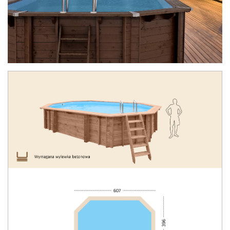
Drewniane baseny ogrodowe ABATEC
Magia drewna
FAQ
wyposażone są w komplet elementów
niezbędnych do budowy i eksploatacji – od
schodków i drabinek po urządzenia do
oczyszczania wody. A wszystko to jest wliczone
w cenę.
Szczegółowa instrukcja montażu