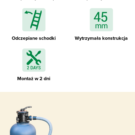
Zdejmowane schodki zewnętrzne
Odczepiane schodki
Wytrzymała konstrukcja
Geowłóknina izolująca ścianki i dno basenu
Montaż w 2 dni
Specjalistyczna folia basenowa - liner - z
profilami montażowymi