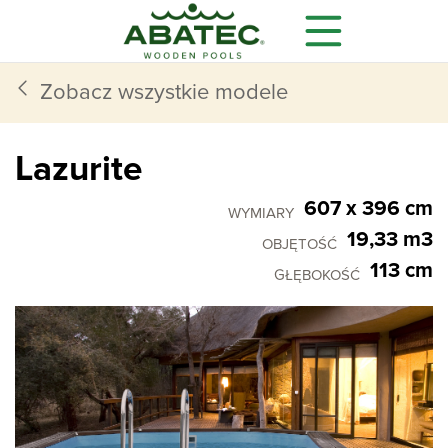
Zobacz wszystkie modele
Lazurite
607 x 396 cm
WYMIARY
19,33 m3
OBJĘTOŚĆ
113 cm
GŁĘBOKOŚĆ
Modele
Główne korzyści
Wyposażenie dodatkowe
Wszystko czego potrzebujesz,
dostajesz w standardzie