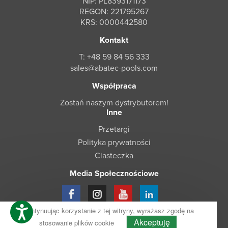
NIP: PL8393171173
REGON: 221795267
KRS: 0000442580
Kontakt
T: +48 59 84 56 333
sales@abatec-pools.com
Współpraca
Zostań naszym dystrybutorem!
Inne
Przetargi
Polityka prywatności
Ciasteczka
Media Społecznościowe
Kontynuując korzystanie z tej witryny, wyrażasz zgodę na
© ABATEC 2026
Akceptuję
stosowanie plików cookie