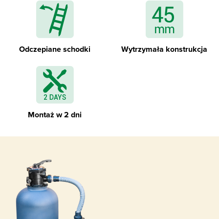
Zdejmowane schodki zewnętrzne
Odczepiane schodki
Wytrzymała konstrukcja
Geowłóknina izolująca ścianki i dno basenu
Montaż w 2 dni
Specjalistyczna folia basenowa - liner - z
profilami montażowymi