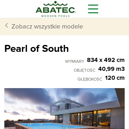
Zobacz wszystkie modele
Pearl of South
834 x 492 cm
WYMIARY
40,99 m3
OBJĘTOŚĆ
120 cm
GŁĘBOKOŚĆ
Modele
Główne korzyści
Wyposażenie dodatkowe
Wszystko czego potrzebujesz,
dostajesz w standardzie