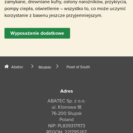
zamykane, drewniane kufry, osłony narożników, przykrycia,
pompy ciepła, oświetlenie – wszystko to, co może uczynić
korzystanie z basenu jeszcze przyjemniejszym.
Wyposażenie dodatkowe
Abatec
Pearl of South
Modele
Adres
ABATEC Sp. z o.o.
ul. Klonowa 18
76-200 Słupsk
Poland
NIP: PL8393171173
REGON: 221795267