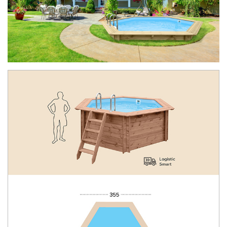
Drewniane baseny ogrodowe ABATEC
Magia drewna
FAQ
wyposażone są w komplet elementów
niezbędnych do budowy i eksploatacji – od
schodków i drabinek po urządzenia do
oczyszczania wody. A wszystko to jest wliczone
w cenę.
Szczegółowa instrukcja montażu