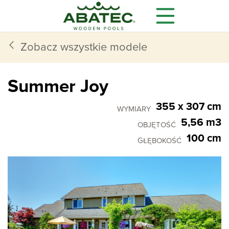
Zobacz wszystkie modele
Summer Joy
355 x 307 cm
WYMIARY
5,56 m3
OBJĘTOŚĆ
100 cm
GŁĘBOKOŚĆ
Modele
Główne korzyści
Wyposażenie dodatkowe
Wszystko czego potrzebujesz,
dostajesz w standardzie