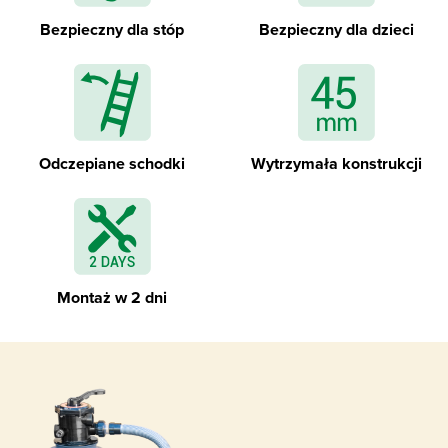
Zdejmowane schodki zewnętrzne
Bezpieczny dla stóp
Bezpieczny dla dzieci
Geowłóknina izolująca ścianki i dno basenu
Odczepiane schodki
Wytrzymała konstrukcji
Montaż w 2 dni
Specjalistyczna folia basenowa - liner - z
profilami montażowymi