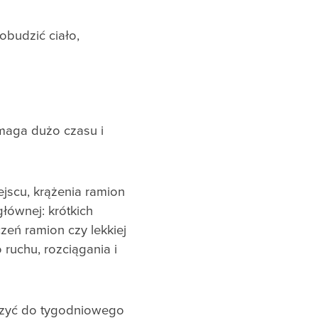
budzić ciało,
ymaga dużo czasu i
jscu, krążenia ramion
łównej: krótkich
zeń ramion czy lekkiej
ruchu, rozciągania i
łączyć do tygodniowego