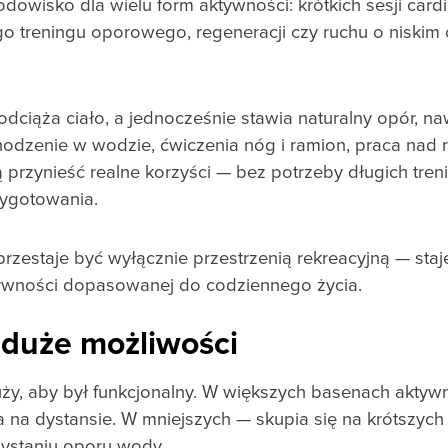
dowisko dla wielu form aktywności: krótkich sesji card
ego treningu oporowego, regeneracji czy ruchu o niskim 
odciąża ciało, a jednocześnie stawia naturalny opór, na
Chodzenie w wodzie, ćwiczenia nóg i ramion, praca na
ą przynieść realne korzyści — bez potrzeby długich tre
ygotowania.
przestaje być wyłącznie przestrzenią rekreacyjną — staj
ktywności dopasowanej do codziennego życia.
 duże możliwości
ży, aby był funkcjonalny. W większych basenach aktywn
ta na dystansie. W mniejszych — skupia się na krótszyc
rzystaniu oporu wody.