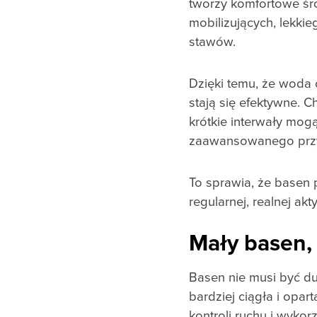
tworzy komfortowe śro
mobilizujących, lekki
stawów.
Dzięki temu, że woda 
stają się efektywne. 
krótkie interwały mog
zaawansowanego prz
To sprawia, że basen 
regularnej, realnej a
Mały basen,
Basen nie musi być du
bardziej ciągła i opar
kontroli ruchu i wyko