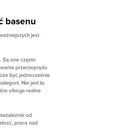
ść basenu
ważniejszych jest
 Są one często
sowania przeciwprądu
może być jednocześnie
tegorii. Nie jest to
óre oferuje realne
niezależnie od
ałość, praca nad