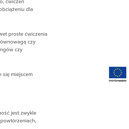
io, ćwiczeń
obciążeniu dla
wet proste ćwiczenia
d równowagą czy
ningów czy
e się miejscem
ość jest zwykle
h powtórzeniach,