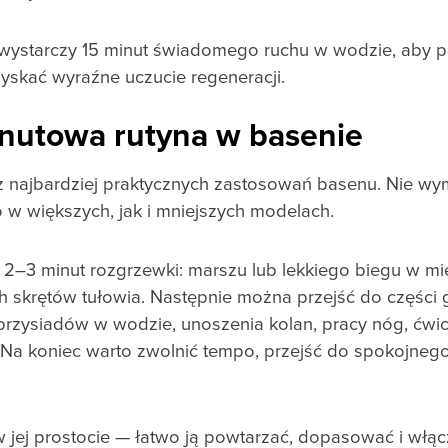
wystarczy 15 minut świadomego ruchu w wodzie, aby po
zyskać wyraźne uczucie regeneracji.
inutowa rutyna w basenie
 z najbardziej praktycznych zastosowań basenu. Nie w
w większych, jak i mniejszych modelach.
2–3 minut rozgrzewki: marszu lub lekkiego biegu w mie
h skrętów tułowia. Następnie można przejść do części g
przysiadów w wodzie, unoszenia kolan, pracy nóg, ćwic
. Na koniec warto zwolnić tempo, przejść do spokojnego 
wi w jej prostocie — łatwo ją powtarzać, dopasować i w